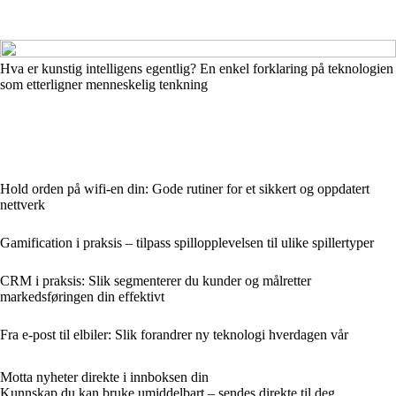
Hva er kunstig intelligens egentlig? En enkel forklaring på teknologien
som etterligner menneskelig tenkning
Hold orden på wifi-en din: Gode rutiner for et sikkert og oppdatert
nettverk
Gamification i praksis – tilpass spillopplevelsen til ulike spillertyper
CRM i praksis: Slik segmenterer du kunder og målretter
markedsføringen din effektivt
Fra e-post til elbiler: Slik forandrer ny teknologi hverdagen vår
Motta nyheter direkte i innboksen din
Kunnskap du kan bruke umiddelbart – sendes direkte til deg.