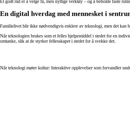
Et godt råd er å velge få, men nyttige verktøy – og å beholde faste ruti
En digital hverdag med mennesket i sentr
Familielivet blir ikke nødvendigvis enklere av teknologi, men det kan bli
Når teknologien brukes som et felles hjelpemiddel i stedet for en indivi
omtanke, slik at de styrker fellesskapet i stedet for å svekke det.
Når teknologi møter kultur: Interaktive opplevelser som forvandler un