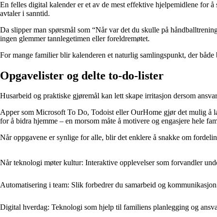
En felles digital kalender er et av de mest effektive hjelpemidlene f
avtaler i sanntid.
Da slipper man spørsmål som “Når var det du skulle på håndballtrening?
ingen glemmer tannlegetimen eller foreldremøtet.
For mange familier blir kalenderen et naturlig samlingspunkt, der både 
Opgavelister og delte to-do-lister
Husarbeid og praktiske gjøremål kan lett skape irritasjon dersom ansvare
Apper som Microsoft To Do, Todoist eller OurHome gjør det mulig å lag
for å bidra hjemme – en morsom måte å motivere og engasjere hele fam
Når oppgavene er synlige for alle, blir det enklere å snakke om fordeli
Når teknologi møter kultur: Interaktive opplevelser som forvandler un
Automatisering i team: Slik forbedrer du samarbeid og kommunikasjon
Digital hverdag: Teknologi som hjelp til familiens planlegging og ansv