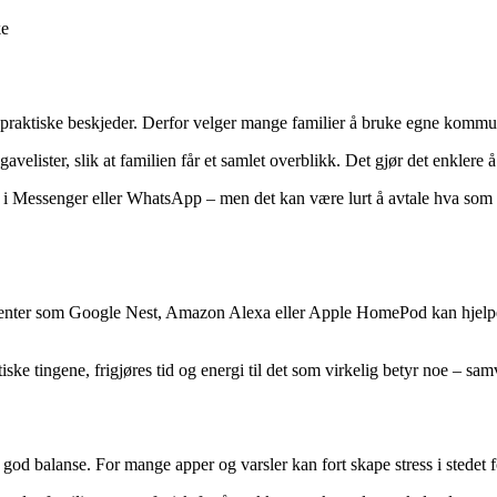
ke
g praktiske beskjeder. Derfor velger mange familier å bruke egne kommun
ister, slik at familien får et samlet overblikk. Det gjør det enklere å
r i Messenger eller WhatsApp – men det kan være lurt å avtale hva som 
istenter som Google Nest, Amazon Alexa eller Apple HomePod kan hjelpe m
ske tingene, frigjøres tid og energi til det som virkelig betyr noe – sa
god balanse. For mange apper og varsler kan fort skape stress i stedet f