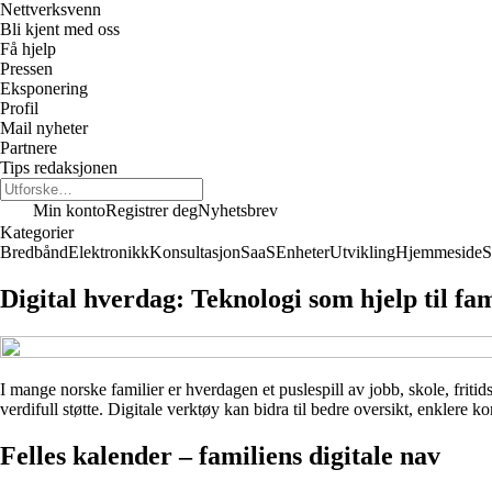
Nettverksvenn
Bli kjent med oss
Få hjelp
Pressen
Eksponering
Profil
Mail nyheter
Partnere
Tips redaksjonen
Min konto
Registrer deg
Nyhetsbrev
Kategorier
Bredbånd
Elektronikk
Konsultasjon
SaaS
Enheter
Utvikling
Hjemmeside
S
Digital hverdag: Teknologi som hjelp til fa
I mange norske familier er hverdagen et puslespill av jobb, skole, fritid
verdifull støtte. Digitale verktøy kan bidra til bedre oversikt, enklere
Felles kalender – familiens digitale nav