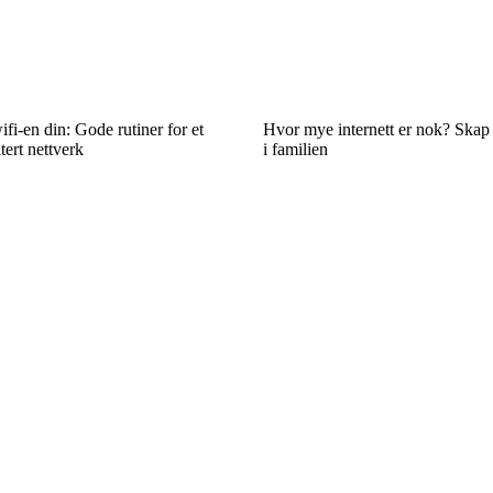
fi-en din: Gode rutiner for et
Hvor mye internett er nok? Skap f
tert nettverk
i familien