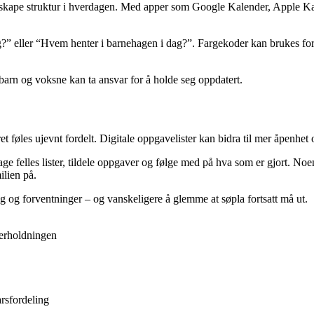
or å skape struktur i hverdagen. Med apper som Google Kalender, Apple 
” eller “Hvem henter i barnehagen i dag?”. Fargekoder kan brukes for å
barn og voksne kan ta ansvar for å holde seg oppdatert.
t føles ujevnt fordelt. Digitale oppgavelister kan bidra til mer åpenhet
e felles lister, tildele oppgaver og følge med på hva som er gjort. No
ilien på.
ng og forventninger – og vanskeligere å glemme at søpla fortsatt må ut.
derholdningen
arsfordeling