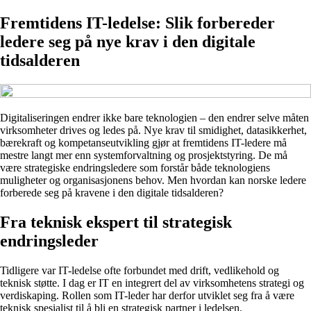
Fremtidens IT-ledelse: Slik forbereder
ledere seg på nye krav i den digitale
tidsalderen
Digitaliseringen endrer ikke bare teknologien – den endrer selve måten
virksomheter drives og ledes på. Nye krav til smidighet, datasikkerhet,
bærekraft og kompetanseutvikling gjør at fremtidens IT-ledere må
mestre langt mer enn systemforvaltning og prosjektstyring. De må
være strategiske endringsledere som forstår både teknologiens
muligheter og organisasjonens behov. Men hvordan kan norske ledere
forberede seg på kravene i den digitale tidsalderen?
Fra teknisk ekspert til strategisk
endringsleder
Tidligere var IT-ledelse ofte forbundet med drift, vedlikehold og
teknisk støtte. I dag er IT en integrert del av virksomhetens strategi og
verdiskaping. Rollen som IT-leder har derfor utviklet seg fra å være
teknisk spesialist til å bli en strategisk partner i ledelsen.