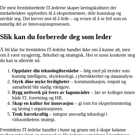
De mest fremtidsrettede IT-lederne skaper læringskulturer der
medarbeidere oppfordres til å eksperimentere, dele kunnskap og
utvikle seg. Det krever mot til å feile – og evnen til å se feil som en
naturlig del av innovasjonsprosessen.
Slik kan du forberede deg som leder
Å bli klar for fremtidens IT-ledelse handler ikke om å kunne alt, men
om å være nysgjerrig, fleksibel og strategisk. Her er noen konkrete steg
du kan ta allerede nå:
Oppdater din teknologiforståelse
– følg med på trender som
kunstig intelligens, skyteknologi, cybersikkerhet og dataanalyse.
Styrk dine myke ferdigheter
– kommunikasjon, empati og
samarbeid blir stadig viktigere.
Bygg nettverk på tvers av fagområder
– lær av kolleger innen
både IT, forretning og HR.
Skap en kultur for innovasjon
– gi rom for eksperimentering
og læring i organisasjonen.
Tenk bærekraftig
– integrer ansvarlig teknologi i
virksomhetens strategi.
Fremtidens IT-ledelse handler i bunn og grunn om å skape balanse