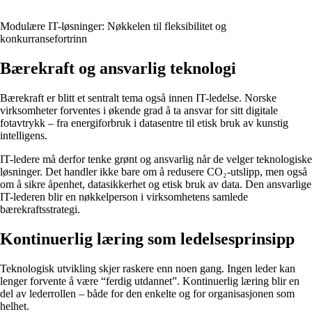
Modulære IT-løsninger: Nøkkelen til fleksibilitet og
konkurransefortrinn
Bærekraft og ansvarlig teknologi
Bærekraft er blitt et sentralt tema også innen IT-ledelse. Norske
virksomheter forventes i økende grad å ta ansvar for sitt digitale
fotavtrykk – fra energiforbruk i datasentre til etisk bruk av kunstig
intelligens.
IT-ledere må derfor tenke grønt og ansvarlig når de velger teknologiske
løsninger. Det handler ikke bare om å redusere CO₂-utslipp, men også
om å sikre åpenhet, datasikkerhet og etisk bruk av data. Den ansvarlige
IT-lederen blir en nøkkelperson i virksomhetens samlede
bærekraftsstrategi.
Kontinuerlig læring som ledelsesprinsipp
Teknologisk utvikling skjer raskere enn noen gang. Ingen leder kan
lenger forvente å være “ferdig utdannet”. Kontinuerlig læring blir en
del av lederrollen – både for den enkelte og for organisasjonen som
helhet.