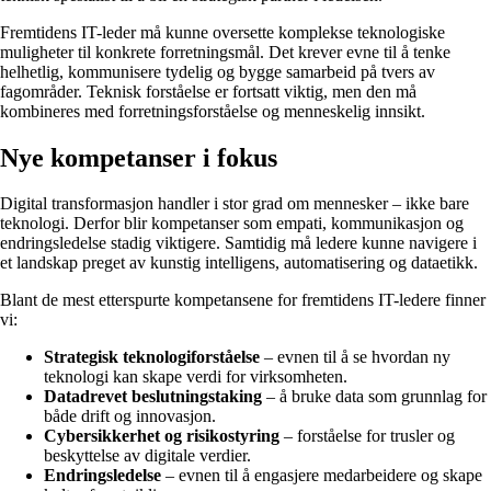
Fremtidens IT-leder må kunne oversette komplekse teknologiske
muligheter til konkrete forretningsmål. Det krever evne til å tenke
helhetlig, kommunisere tydelig og bygge samarbeid på tvers av
fagområder. Teknisk forståelse er fortsatt viktig, men den må
kombineres med forretningsforståelse og menneskelig innsikt.
Nye kompetanser i fokus
Digital transformasjon handler i stor grad om mennesker – ikke bare
teknologi. Derfor blir kompetanser som empati, kommunikasjon og
endringsledelse stadig viktigere. Samtidig må ledere kunne navigere i
et landskap preget av kunstig intelligens, automatisering og dataetikk.
Blant de mest etterspurte kompetansene for fremtidens IT-ledere finner
vi:
Strategisk teknologiforståelse
– evnen til å se hvordan ny
teknologi kan skape verdi for virksomheten.
Datadrevet beslutningstaking
– å bruke data som grunnlag for
både drift og innovasjon.
Cybersikkerhet og risikostyring
– forståelse for trusler og
beskyttelse av digitale verdier.
Endringsledelse
– evnen til å engasjere medarbeidere og skape