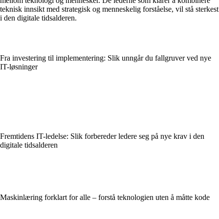
mellom teknologi og mennesker. De lederne som klarer å kombinere
teknisk innsikt med strategisk og menneskelig forståelse, vil stå sterkest
i den digitale tidsalderen.
Fra investering til implementering: Slik unngår du fallgruver ved nye
IT-løsninger
Fremtidens IT-ledelse: Slik forbereder ledere seg på nye krav i den
digitale tidsalderen
Maskinlæring forklart for alle – forstå teknologien uten å måtte kode