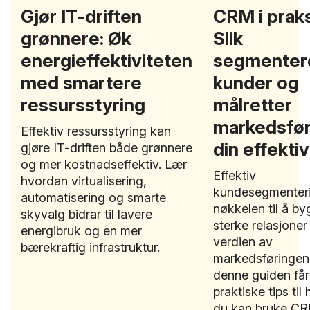
Gjør IT-driften
CRM i praks
grønnere: Øk
Slik
energieffektiviteten
segmenter
med smartere
kunder og
ressursstyring
målretter
markedsfør
Effektiv ressursstyring kan
din effektiv
gjøre IT-driften både grønnere
og mer kostnadseffektiv. Lær
Effektiv
hvordan virtualisering,
kundesegmenteri
automatisering og smarte
nøkkelen til å b
skyvalg bidrar til lavere
sterke relasjone
energibruk og en mer
verdien av
bærekraftig infrastruktur.
markedsføringen 
denne guiden får
praktiske tips til
du kan bruke C